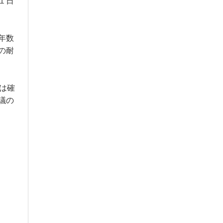
１日
年数
の耐
は確
議の