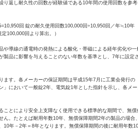
繰り返し耐久性の回数が経験値である10年間の使用回数を参考
,950回 錠の耐久使用回数100,000回÷10,950回／年≒10年
規定100,000回より算出。）
品や導線の通電時の発熱による酸化・帯磁による経年劣化や一
が製品に影響を与えることのない年数を基準とし、7年に設定
ります。各メーカーの保証期間は平成15年7月に工業会発行の
ン」において一般錠2年、電気錠1年とした指針を示し、各メー
ることにより安全上支障なく使用できる標準的な期間で、無償
せん。たとえば耐用年数10年、無償保障期間2年の製品の場合
10年－2年＝8年となります。無償保障期間の後に耐用年数1