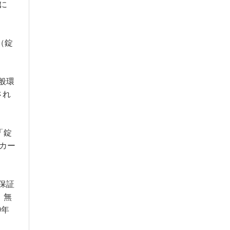
に
 （錠
般環
され
「錠
カー
保証
、無
0年