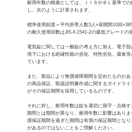
耐用年数の根拠としては、ＪＩＳやＢＬ基準での
し、次のように計算されます。
標準使用頻度＝平均所帯人数3人×扉開閉10回×365=10
の耐久使用回数はJIS A 1541-2の最低グレードの
電気錠に関しては一般錠の考え方に加え、電子部
境下における絶縁性能の劣化、特性劣化、腐食等
ています。
また、製品により無償保障期間を定めたものがあ
の商品保証、取扱説明書作成に関するガイドライ
がその保証期間を採用しているものです。
それに対し、耐用年数は錠を適切に保守・点検す
期間とは期間が異なり、耐用年数に影響はありま
償保証期間を過ぎた期間は有償の保証期間となり、
があるのではないことをご理解ください。