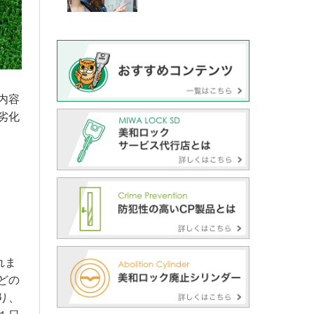
内容
劣化
れま
どの
り、