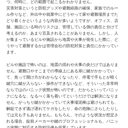
つ、何時に、どの範囲で起こるかわかりません。
災害対策というと防犯グッズや避難経路の確保、家族でのルー
ル作りなど、外出中や就業中にどうやって家や避難場所までた
どり着くかというような内容が多いようですが、オフィス、店
舗、施設にいる時のリスクは、管理している側の責任と分けて
考えるのか、あまり言及されることがありません。しかし、人
が集まっているビルや施設から地震や火事が発生した際に、ど
うやって避難するかは管理会社の防犯対策と責任にかかってい
ます。
ビルや施設で怖いのは、地震の揺れや火事の炎だけではありま
せん。避難口やそこまでの導線上にある扉に鍵がかかってい
て、焦って開け方がわからなくなったり、停電で手もとが暗く
鍵穴に鍵が入らない・操作ができないなど、そういった非常時
ならではのパニック状態が怖いのです。だからといってパニッ
クになるな、なるべく落ち着いてというだけでは解決になりま
せん。がっちり鍵がかかっていて火事場泥棒は避けられても、
解錠できず逃げ遅れてケガをしたり、命の危険にさらしたりし
ては元も子もありません。もちろん、そのような状況が想定さ
れる場合、錠前メーカーや鍵のプロフェッショナルも、パニッ
ク状態に対応する防犯設備を提案しています。